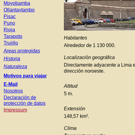
Moyobamba
Ollantaytambo
Pisac
Puno
Rioja
Tarapoto
Habitantes
Trujillo
Alrededor de 1
.
130
.
000.
Areas protegidas
Localización geográfica
Historia
Directamente adyacente a Lima 
Naturaleza
dirección noroeste.
Motivos para viajar
E-Mail
Altitud
Nosotros
5 m.
Declaración de
protección de datos
Extensión
Impressum
148,57 km².
Clima