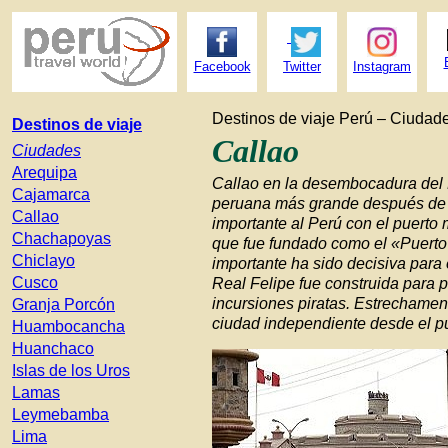
Facebook
Twitter
Instagram
Destinos de viaje Perú – Ciudad
Destinos de viaje
Callao
Ciudades
Arequipa
Callao
en la desembocadura del R
Cajamarca
peruana más grande después de L
Callao
importante al Perú con el puerto
Chachapoyas
que fue fundado como el «Puerto
Chiclayo
importante ha sido decisiva para 
Cusco
Real Felipe fue construida para p
incursiones piratas. Estrechamen
Granja Porcón
ciudad independiente desde el pun
Huambocancha
Huanchaco
Islas de los Uros
Lamas
Leymebamba
Lima